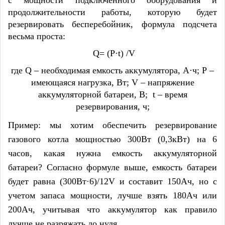
с мощности подключенного оборудования и
продолжительности работы, которую будет
резервировать бесперебойник, формула подсчета
весьма проста:
Q= (P·t) /V
где Q – необходимая емкость аккумулятора, А·ч; P –
имеющаяся нагрузка, Вт; V – напряжение
аккумуляторной батареи, В; t – время
резервирования, ч;
Пример: мы хотим обеспечить резервирование
газового котла мощностью 300Вт (0,3кВт) на 6
часов, какая нужна емкость аккумуляторной
батареи? Согласно формуле выше, емкость батареи
будет равна (300Вт·6)/12V и составит 150Ач, но с
учетом запаса мощности, лучше взять 180Ач или
200Ач, учитывая что аккумулятор как правило
лучше не разряжать до нуля.