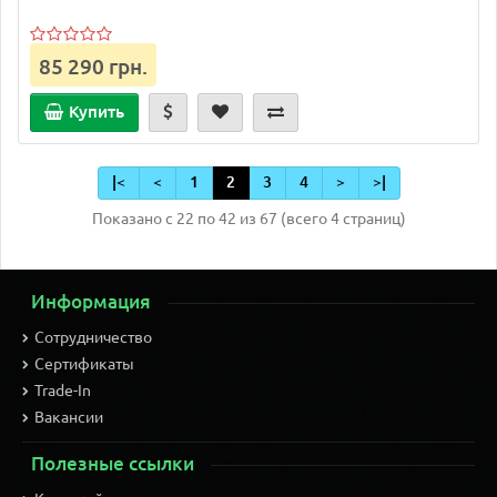
85 290 грн.
Купить
|<
<
1
2
3
4
>
>|
Показано с 22 по 42 из 67 (всего 4 страниц)
Информация
Сотрудничество
Сертификаты
Trade-In
Вакансии
Полезные ссылки